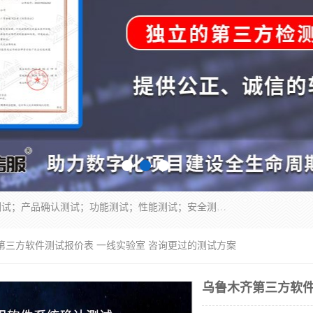
正检信服提供软件产品登记测试；科技项目验收测试；产品确认测试；功能测试；性能测试；安全测试；代码审计测试；漏洞扫描测试；渗透测试；风险评估测试；信息安全等级保护测评；双软认定；实验室建设质量体系建设；软件着作权、软件评测等服务。
第三方软件测试报价表 一线实验室 咨询更过的测试方案
乌鲁木齐第三方软件