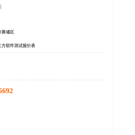
起
市黄埔区
三方软件测试报价表
5692