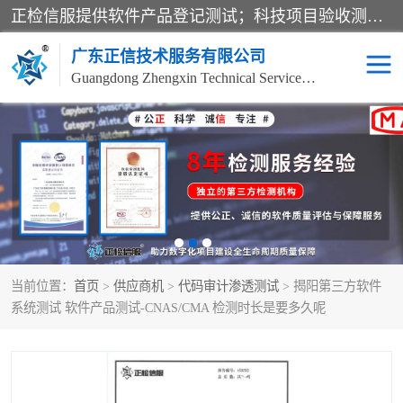
正检信服提供软件产品登记测试；科技项目验收测试；产品确认测试；功能测试；性能测试；安全测试；代码审计测试；漏洞扫描测试；渗透测试；风险评估测试；信息安全等级保护测评；双软认定；实验室建设质量体系建设；软件着作权、软件评测等服务。
广东正信技术服务有限公司
Guangdong Zhengxin Technical Service Co., Ltd
电子政务验收测评
数字信息化验收测评
应用软件系统测试
信息系统漏洞扫描
科技成果鉴定测试
软件产品登记测试
当前位置：
首页
>
供应商机
>
代码审计渗透测试
> 揭阳第三方软件
信息安全风险评估
系统性能效率测试
系统测试 软件产品测试-CNAS/CMA 检测时长是要多久呢
信息工程项目验收
代码审计渗透测试