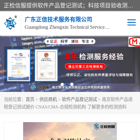
正检信服提供软件产品登记测试；科技项目验收测试；产品确认测试；功能测试；性能测试；安全测试；代码审计测试；漏洞扫描测试；渗透测试；风险评估测试；信息安全等级保护测评；双软认定；实验室建设质量体系建设；软件着作权、软件评测等服务。
广东正信技术服务有限公司
Guangdong Zhengxin Technical Service Co., Ltd
电子政务验收测评
数字信息化验收测评
应用软件系统测试
信息系统漏洞扫描
科技成果鉴定测试
软件产品登记测试
当前位置：
首页
>
供应商机
>
软件产品登记测试
> 南京软件产品退
信息安全风险评估
系统性能效率测试
税登记测试报价 CNAS/CMA-合规检测机构 了解更多的检测资料
信息工程项目验收
代码审计渗透测试