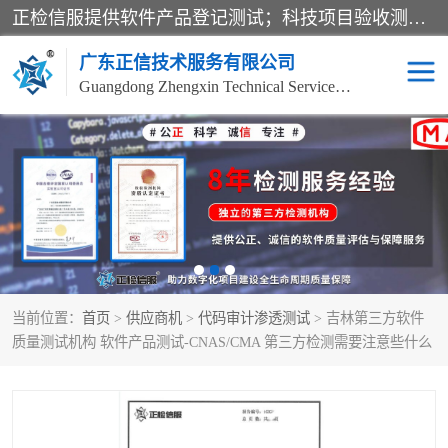
正检信服提供软件产品登记测试；科技项目验收测试；产品确认测试；功能测试；性能测试；安全测试；代码审计测试；漏洞扫描测试；渗透测试；风险评估测试；信息安全等级保护测评；双软认定；实验室建设质量体系建设；软件着作权、软件评测等服务。
广东正信技术服务有限公司
Guangdong Zhengxin Technical Service Co., Ltd
电子政务验收测评
数字信息化验收测评
应用软件系统测试
信息系统漏洞扫描
科技成果鉴定测试
软件产品登记测试
当前位置：
首页
>
供应商机
>
代码审计渗透测试
> 吉林第三方软件
信息安全风险评估
系统性能效率测试
质量测试机构 软件产品测试-CNAS/CMA 第三方检测需要注意些什么
信息工程项目验收
代码审计渗透测试