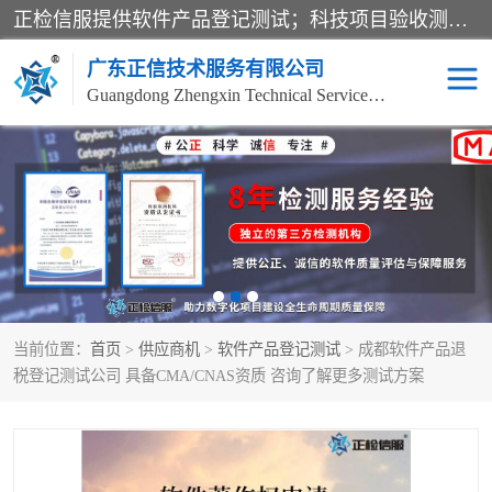
正检信服提供软件产品登记测试；科技项目验收测试；产品确认测试；功能测试；性能测试；安全测试；代码审计测试；漏洞扫描测试；渗透测试；风险评估测试；信息安全等级保护测评；双软认定；实验室建设质量体系建设；软件着作权、软件评测等服务。
广东正信技术服务有限公司
Guangdong Zhengxin Technical Service Co., Ltd
电子政务验收测评
数字信息化验收测评
应用软件系统测试
信息系统漏洞扫描
科技成果鉴定测试
软件产品登记测试
当前位置：
首页
>
供应商机
>
软件产品登记测试
> 成都软件产品退
信息安全风险评估
系统性能效率测试
税登记测试公司 具备CMA/CNAS资质 咨询了解更多测试方案
信息工程项目验收
代码审计渗透测试