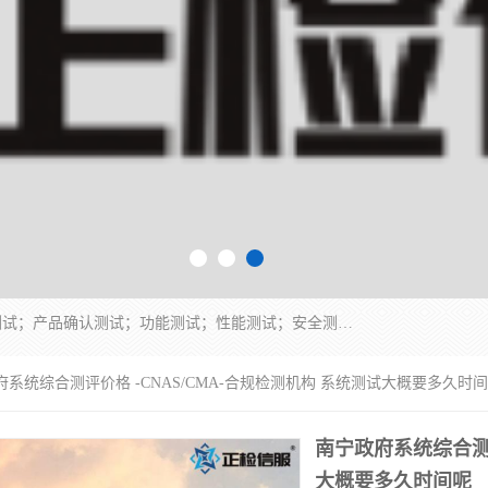
正检信服提供软件产品登记测试；科技项目验收测试；产品确认测试；功能测试；性能测试；安全测试；代码审计测试；漏洞扫描测试；渗透测试；风险评估测试；信息安全等级保护测评；双软认定；实验室建设质量体系建设；软件着作权、软件评测等服务。
府系统综合测评价格 -CNAS/CMA-合规检测机构 系统测试大概要多久时
南宁政府系统综合测评
大概要多久时间呢