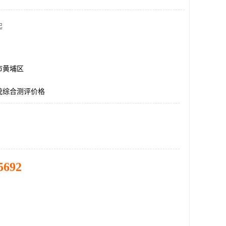
起
市黄埔区
统综合测评价格
5692