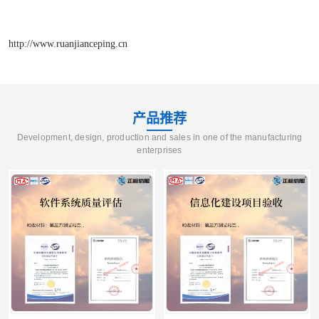
http://www.ruanjianceping.cn
产品推荐
Development, design, production and sales in one of the manufacturing
enterprises