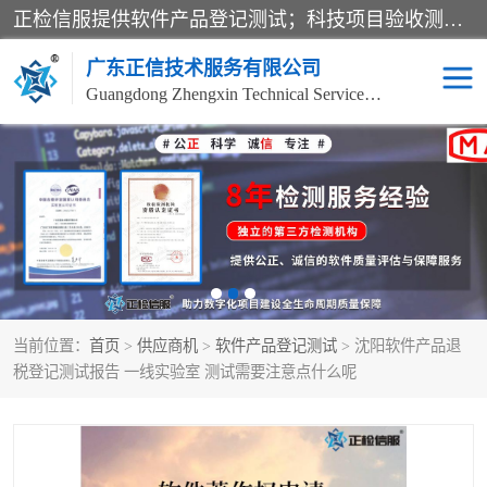
正检信服提供软件产品登记测试；科技项目验收测试；产品确认测试；功能测试；性能测试；安全测试；代码审计测试；漏洞扫描测试；渗透测试；风险评估测试；信息安全等级保护测评；双软认定；实验室建设质量体系建设；软件着作权、软件评测等服务。
广东正信技术服务有限公司
Guangdong Zhengxin Technical Service Co., Ltd
电子政务验收测评
数字信息化验收测评
应用软件系统测试
信息系统漏洞扫描
科技成果鉴定测试
软件产品登记测试
当前位置：
首页
>
供应商机
>
软件产品登记测试
> 沈阳软件产品退
信息安全风险评估
系统性能效率测试
税登记测试报告 一线实验室 测试需要注意点什么呢
信息工程项目验收
代码审计渗透测试