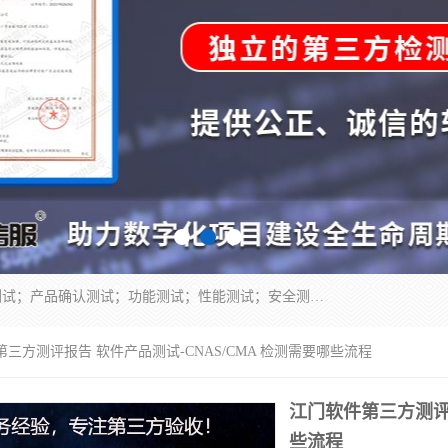
正检信服提供软件产品登记测试；科技项目验收测试；产品确认测试；功能测试；性能测试；安全测试；代码审计测试；漏洞扫描测试；渗透测试；风险评估测试；信息安全等级保护测评；双软认定；实验室建设质量体系建设；软件着作权、软件评测等服务。
第三方测评报告 软件产品测试-CNAS/CMA 检测需要哪些流程
江门软件第三方测评报
些流程