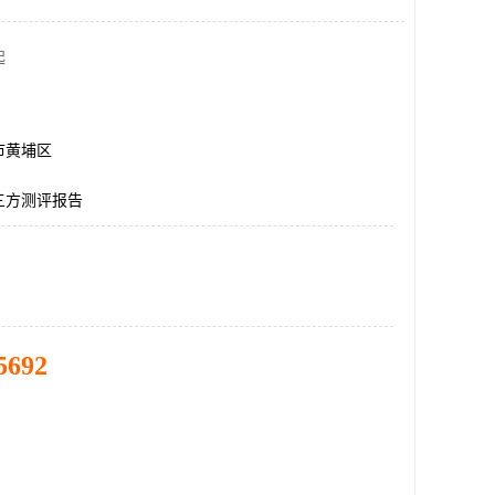
起
市黄埔区
三方测评报告
5692