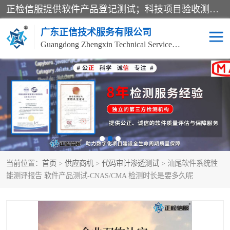
正检信服提供软件产品登记测试；科技项目验收测试；产品确认测试；功能测试；性能测试；安全测试；代码审计测试；漏洞扫描测试；渗透测试；风险评估测试；信息安全等级保护测评；双软认定；实验室建设质量体系建设；软件着作权、软件评测等服务。
广东正信技术服务有限公司
Guangdong Zhengxin Technical Service Co., Ltd
电子政务验收测评
数字信息化验收测评
应用软件系统测试
信息系统漏洞扫描
科技成果鉴定测试
软件产品登记测试
当前位置：
首页
>
供应商机
>
代码审计渗透测试
> 汕尾软件系统性
信息安全风险评估
系统性能效率测试
能测评报告 软件产品测试-CNAS/CMA 检测时长是要多久呢
信息工程项目验收
代码审计渗透测试