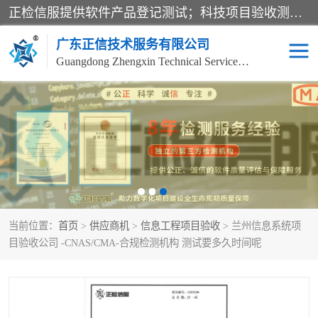
正检信服提供软件产品登记测试；科技项目验收测试；产品确认测试；功能测试；性能测试；安全测试；代码审计测试；漏洞扫描测试；渗透测试；风险评估测试；信息安全等级保护测评；双软认定；实验室建设质量体系建设；软件着作权、软件评测等服务。
广东正信技术服务有限公司
Guangdong Zhengxin Technical Service Co., Ltd
电子政务验收测评
数字信息化验收测评
应用软件系统测试
信息系统漏洞扫描
科技成果鉴定测试
软件产品登记测试
当前位置：
首页
>
供应商机
>
信息工程项目验收
> 兰州信息系统项
信息安全风险评估
系统性能效率测试
目验收公司 -CNAS/CMA-合规检测机构 测试要多久时间呢
信息工程项目验收
代码审计渗透测试