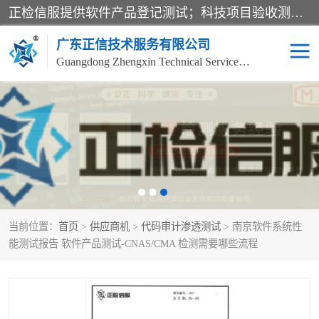
正检信服提供软件产品登记测试；科技项目验收测试；产品确认测试；功能测试；性能测试；安全测试；代码审计测试；漏洞扫描测试；渗透测试；风险评估测试；信息安全等级保护测评；双软认定；实验室建设质量体系建设；软件着作权、软件评测等服务。
广东正信技术服务有限公司
Guangdong Zhengxin Technical Service Co., Ltd
电子政务验收测评
数字信息化验收测评
应用软件系统测试
信息系统漏洞扫描
科技成果鉴定测试
软件产品登记测试
当前位置：
首页
>
供应商机
>
代码审计渗透测试
> 南京软件系统性
信息安全风险评估
系统性能效率测试
能测试报告 软件产品测试-CNAS/CMA 检测需要哪些流程
信息工程项目验收
代码审计渗透测试