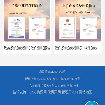
政务系统验收测试 软件测试报告
软件系统验收测试？软件验收测评的标准及政策依据？软件验收测评服务内容？
您是第
5051297
位访客
版权所有 ©2026-08-08
粤ICP备2020094221号
广东正信技术服务有限公司
保留所有权利.
技术支持：
八方资源网
免责声明
管理员入口
网站地图