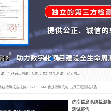
正检信服提供软件产品登记测试；科技项目验收测试；产品确认测试；功能测试；性能测试；安全测试；代码审计测试；漏洞扫描测试；渗透测试；风险评估测试；信息安全等级保护测评；双软认定；实验室建设质量体系建设；软件着作权、软件评测等服务。
系统检测报告报价 -CNAS/CMA-合规检测机构 出具正规测试报告
济南信息系统检测报告
测试报告