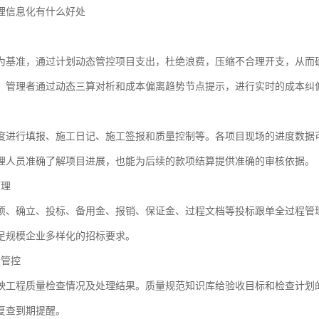
理信息化有什么好处
制
为基准，通过计划动态管控项目支出，杜绝浪费，压缩不合理开支，从而
，管理者通过动态三算对析和成本偏离趋势节点提示，进行实时的成本纠
制
度进行填报、施工日记、施工签报和质量控制等。各项目现场的进度数据
理人员准确了解项目进展，也能为后续的款项结算提供准确的审核依据。
管理
项、确立、投标、备用金、报销、保证金、过程文档等投标跟单全过程管
足规模企业多样化的招标要求。
量管控
映工程质量检查情况及处理结果。质量规范知识库给验收目标和检查计划
复查到期提醒。