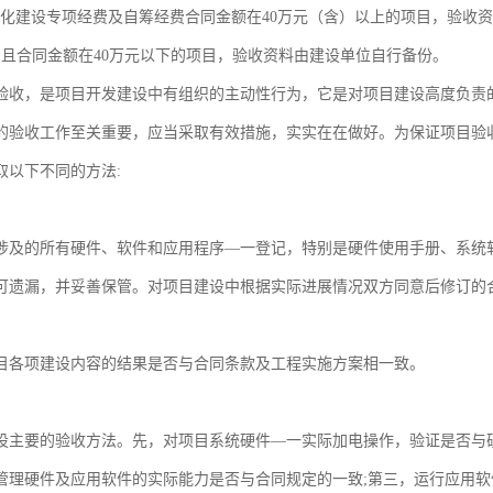
息化建设专项经费及自筹经费合同金额在40万元（含）以上的项目，验收
费且合同金额在40万元以下的项目，验收资料由建设单位自行备份。
验收，是项目开发建设中有组织的主动性行为，它是对项目建设高度负责
的验收工作至关重要，应当采取有效措施，实实在在做好。为保证项目验
取以下不同的方法:
涉及的所有硬件、软件和应用程序—一登记，特别是硬件使用手册、系统
可遗漏，并妥善保管。对项目建设中根据实际进展情况双方同意后修订的
目各项建设内容的结果是否与合同条款及工程实施方案相一致。
设主要的验收方法。先，对项目系统硬件—一实际加电操作，验证是否与
管理硬件及应用软件的实际能力是否与合同规定的一致;第三，运行应用