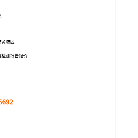
起
市黄埔区
统检测报告报价
5692