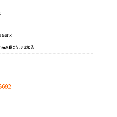
起
市黄埔区
产品退税登记测试报告
5692