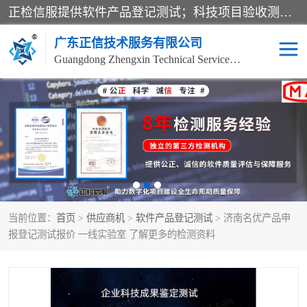
正检信服提供软件产品登记测试；科技项目验收测试；产品确认测试；功能测试；性能测试；安全测试；代码审计测试；漏洞扫描测试；渗透测试；风险评估测试；信息安全等级保护测评；双软认定；实验室建设质量体系建设；软件着作权、软件评测等服务。
广东正信技术服务有限公司
Guangdong Zhengxin Technical Service Co., Ltd
电子政务验收测评
数字信息化验收测评
应用软件系统测试
信息系统漏洞扫描
科技成果鉴定测试
软件产品登记测试
当前位置：
首页
>
供应商机
>
软件产品登记测试
> 济南名优产品申
信息安全风险评估
系统性能效率测试
报登记测试报价 一线实验室 了解更多的检测资料
信息工程项目验收
代码审计渗透测试