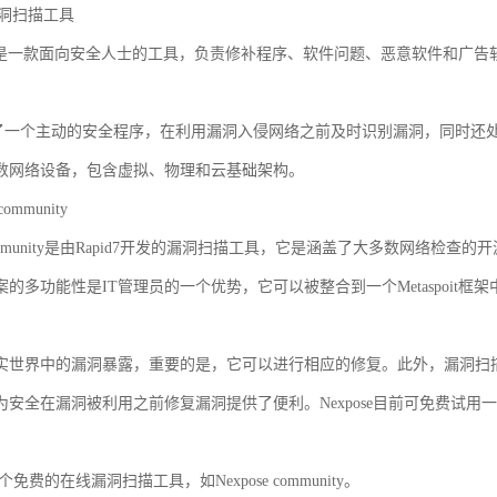
s漏洞扫描工具
sional是一款面向安全人士的工具，负责修补程序、软件问题、恶意软件
s提供了一个主动的安全程序，在利用漏洞入侵网络之前及时识别漏洞，同时还
数网络设备，包含虚拟、物理和云基础架构。
community
e community是由Rapid7开发的漏洞扫描工具，它是涵盖了大多数网络检查
案的多功能性是IT管理员的一个优势，它可以被整合到一个Metaspoit
实世界中的漏洞暴露，重要的是，它可以进行相应的修复。此外，漏洞扫描程
为安全在漏洞被利用之前修复漏洞提供了便利。Nexpose目前可免费试用
一个免费的在线漏洞扫描工具，如Nexpose community。