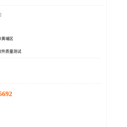
起
市黄埔区
软件质量测试
5692