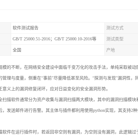
软件测试报告
测试方式
GB/T 25000.51-2016；GB/T 25000.10-2016等
测试类型
全国
产地
T规模的不断，在网络安全建设中面临千变万化的攻击手法，单纯采取被动
的管理与度量，侧重在“事前”尽量降低甚至风险。“探测与发现”漏洞性，同
正意义上的漏洞修复闭环，应对日益变化的安全漏洞形势。
全扫描软件通常分为资产收集与漏洞扫描两大模块，其中的漏洞扫描模块
后，发送邮件进行告警。其主体与插件都利用使用python实现，其支持2
描软件在运行插件时，若返回非空则有漏洞，为空则没有漏洞，此逻辑过