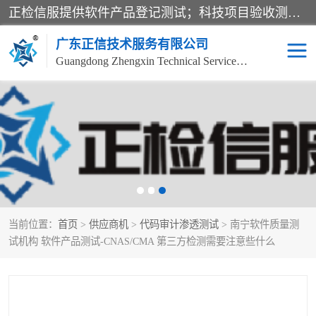
正检信服提供软件产品登记测试；科技项目验收测试；产品确认测试；功能测试；性能测试；安全测试；代码审计测试；漏洞扫描测试；渗透测试；风险评估测试；信息安全等级保护测评；双软认定；实验室建设质量体系建设；软件着作权、软件评测等服务。
广东正信技术服务有限公司
Guangdong Zhengxin Technical Service Co., Ltd
电子政务验收测评
数字信息化验收测评
应用软件系统测试
信息系统漏洞扫描
科技成果鉴定测试
软件产品登记测试
当前位置：
首页
>
供应商机
>
代码审计渗透测试
> 南宁软件质量测
信息安全风险评估
系统性能效率测试
试机构 软件产品测试-CNAS/CMA 第三方检测需要注意些什么
信息工程项目验收
代码审计渗透测试