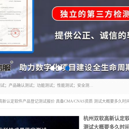
正检信服提供软件产品登记测试；科技项目验收测试；产品确认测试；功能测试；性能测试；安全测试；代码审计测试；漏洞扫描测试；渗透测试；风险评估测试；信息安全等级保护测评；双软认定；实验室建设质量体系建设；软件着作权、软件评测等服务。
高新认定软件产品登记测试报价 具备CMA/CNAS资质 测试大概要多久时
杭州双软高新认定软
测试大概要多久时