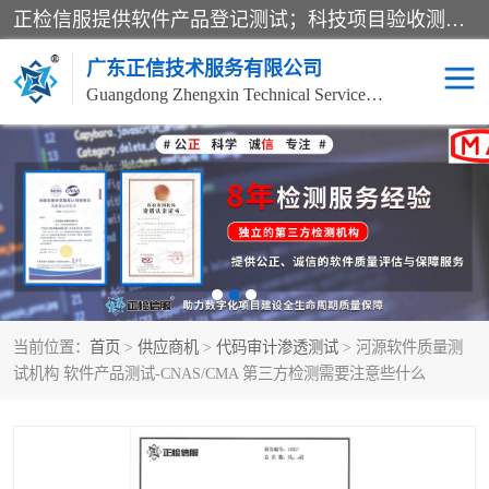
正检信服提供软件产品登记测试；科技项目验收测试；产品确认测试；功能测试；性能测试；安全测试；代码审计测试；漏洞扫描测试；渗透测试；风险评估测试；信息安全等级保护测评；双软认定；实验室建设质量体系建设；软件着作权、软件评测等服务。
广东正信技术服务有限公司
Guangdong Zhengxin Technical Service Co., Ltd
电子政务验收测评
数字信息化验收测评
应用软件系统测试
信息系统漏洞扫描
科技成果鉴定测试
软件产品登记测试
当前位置：
首页
>
供应商机
>
代码审计渗透测试
> 河源软件质量测
信息安全风险评估
系统性能效率测试
试机构 软件产品测试-CNAS/CMA 第三方检测需要注意些什么
信息工程项目验收
代码审计渗透测试