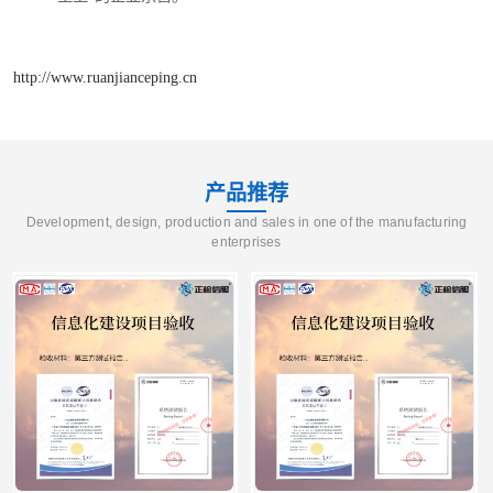
http://www.ruanjianceping.cn
产品推荐
Development, design, production and sales in one of the manufacturing
enterprises