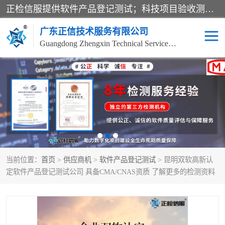
正检信服提供软件产品登记测试；科技项目验收测试；产品确认测试；功能测试；性能测试；安全测试；代码审计测试；漏洞扫描测试；渗透测试；风险评估测试；信息安全等级保护测评；双软认定；实验室建设质量体系建设；软件着作权、软件评测等服务。
广东正信技术服务有限公司
Guangdong Zhengxin Technical Service Co., Ltd
电子政务验收测评
数字信息化验收测评
应用软件系统测试
信息系统漏洞扫描
科技成果鉴定测试
软件产品登记测试
当前位置：
首页
>
供应商机
>
软件产品登记测试
> 昆明双软高新认
信息安全风险评估
系统性能效率测试
定软件产品登记测试公司 具备CMA/CNAS资质 了解更多的检测资料
信息工程项目验收
代码审计渗透测试