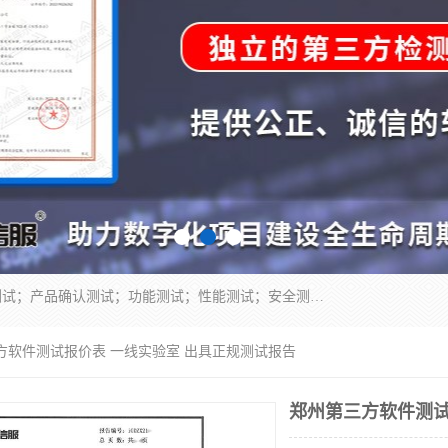
正检信服提供软件产品登记测试；科技项目验收测试；产品确认测试；功能测试；性能测试；安全测试；代码审计测试；漏洞扫描测试；渗透测试；风险评估测试；信息安全等级保护测评；双软认定；实验室建设质量体系建设；软件着作权、软件评测等服务。
方软件测试报价表 一线实验室 出具正规测试报告
郑州第三方软件测试