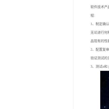
软件技术产
程:
1、制定确
无论进行何
品现有的性
2、配置复
验证测试的
3、测试α和 