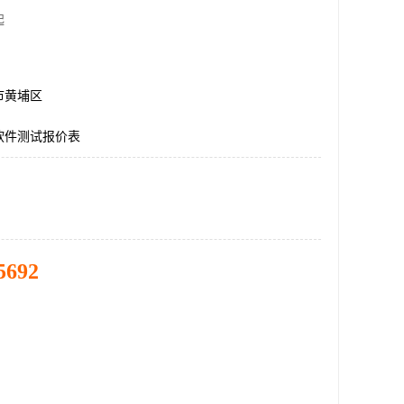
起
市黄埔区
软件测试报价表
5692