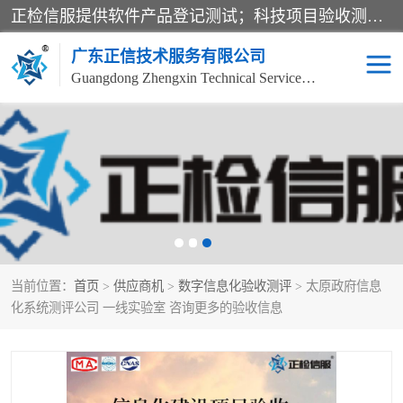
正检信服提供软件产品登记测试；科技项目验收测试；产品确认测试；功能测试；性能测试；安全测试；代码审计测试；漏洞扫描测试；渗透测试；风险评估测试；信息安全等级保护测评；双软认定；实验室建设质量体系建设；软件着作权、软件评测等服务。
广东正信技术服务有限公司
Guangdong Zhengxin Technical Service Co., Ltd
电子政务验收测评
数字信息化验收测评
应用软件系统测试
信息系统漏洞扫描
科技成果鉴定测试
软件产品登记测试
当前位置：
首页
>
供应商机
>
数字信息化验收测评
> 太原政府信息
信息安全风险评估
系统性能效率测试
化系统测评公司 一线实验室 咨询更多的验收信息
信息工程项目验收
代码审计渗透测试