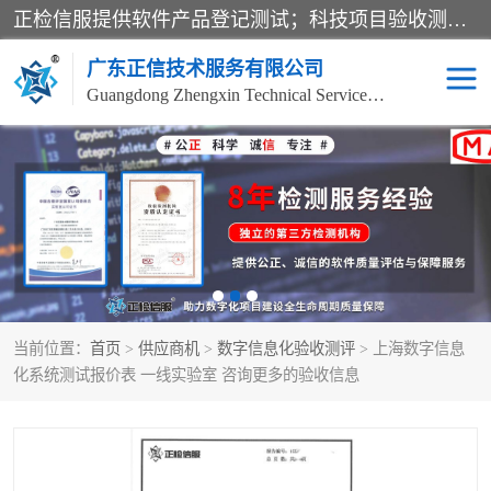
正检信服提供软件产品登记测试；科技项目验收测试；产品确认测试；功能测试；性能测试；安全测试；代码审计测试；漏洞扫描测试；渗透测试；风险评估测试；信息安全等级保护测评；双软认定；实验室建设质量体系建设；软件着作权、软件评测等服务。
广东正信技术服务有限公司
Guangdong Zhengxin Technical Service Co., Ltd
电子政务验收测评
数字信息化验收测评
应用软件系统测试
信息系统漏洞扫描
科技成果鉴定测试
软件产品登记测试
当前位置：
首页
>
供应商机
>
数字信息化验收测评
> 上海数字信息
信息安全风险评估
系统性能效率测试
化系统测试报价表 一线实验室 咨询更多的验收信息
信息工程项目验收
代码审计渗透测试