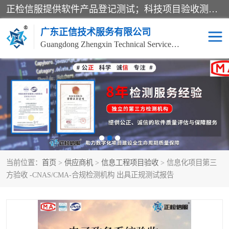
正检信服提供软件产品登记测试；科技项目验收测试；产品确认测试；功能测试；性能测试；安全测试；代码审计测试；漏洞扫描测试；渗透测试；风险评估测试；信息安全等级保护测评；双软认定；实验室建设质量体系建设；软件着作权、软件评测等服务。
广东正信技术服务有限公司
Guangdong Zhengxin Technical Service Co., Ltd
电子政务验收测评
数字信息化验收测评
应用软件系统测试
信息系统漏洞扫描
科技成果鉴定测试
软件产品登记测试
当前位置：
首页
>
供应商机
>
信息工程项目验收
> 信息化项目第三
信息安全风险评估
系统性能效率测试
方验收 -CNAS/CMA-合规检测机构 出具正规测试报告
信息工程项目验收
代码审计渗透测试