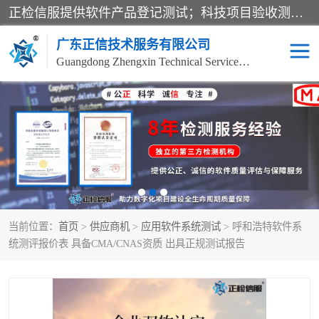
正检信服提供软件产品登记测试；科技项目验收测试；产品确认测试；功能测试；性能测试；安全测试；代码审计测试；漏洞扫描测试；渗透测试；风险评估测试；信息安全等级保护测评；双软认定；实验室建设质量体系建设；软件着作权、软件评测等服务。
广东正信技术服务有限公司
Guangdong Zhengxin Technical Service Co., Ltd
电子政务验收测评
数字信息化验收测评
应用软件系统测试
信息系统漏洞扫描
科技成果鉴定测试
软件产品登记测试
当前位置：
首页
>
供应商机
>
应用软件系统测试
> 呼和浩特软件系
信息安全风险评估
系统性能效率测试
统测评报价表 具备CMA/CNAS资质 出具正规测试报告
信息工程项目验收
代码审计渗透测试