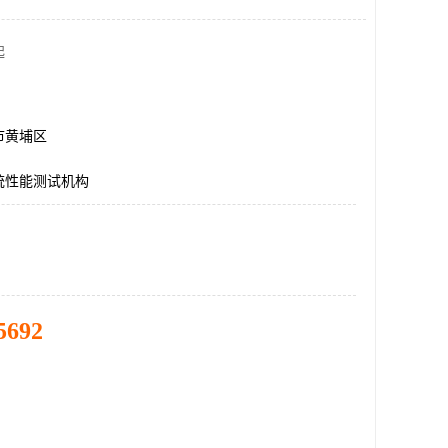
起
市黄埔区
统性能测试机构
5692