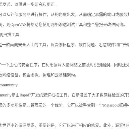
式发送，以供进一步研究和更正。
AS也可以从外部服务器进行操作，从的角度出发，从而确定暴露的端口或服
统，则OpenVAS将帮助您使用网络渗透测试工具和整个警报来改进网络。
s漏洞扫描工具
sional是一款面向安全人士的工具，负责修补程序、软件问题、恶意软件
s提供了一个主动的安全程序，在利用漏洞入侵网络之前及时识别漏洞，同时还
数网络设备，包含虚拟、物理和云基础架构。
community
e community是由Rapid7开发的漏洞扫描工具，它是涵盖了大多数网络检查
案的多功能性是IT管理员的一个优势，它可以被整合到一个Metaspoit
实世界中的漏洞暴露，重要的是，它可以进行相应的修复。此外，漏洞扫描程