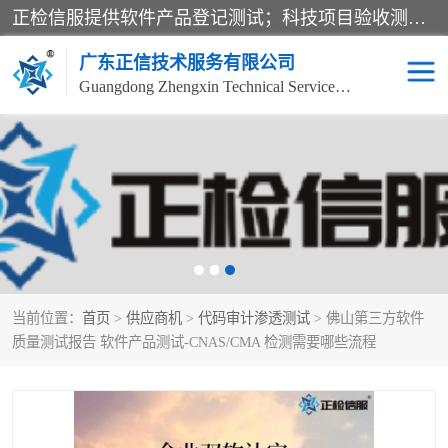
正检信服提供软件产品登记测试；科技项目验收测试；产品确认测试；功能测试；性能测试；安全测试；代码审计测试；漏洞扫描测试；渗透测试；风险评估测试；信息安全等级保护测评；双软认定；实验室建设质量体系建设；软件着作权、软件评测等服务。
广东正信技术服务有限公司
Guangdong Zhengxin Technical Service Co., Ltd
电子政务验收测评
数字信息化验收测评
应用软件系统测试
信息系统漏洞扫描
科技成果鉴定测试
软件产品登记测试
当前位置：
首页
>
供应商机
>
代码审计渗透测试
> 佛山第三方软件
信息安全风险评估
系统性能效率测试
质量测试报告 软件产品测试-CNAS/CMA 检测需要哪些流程
信息工程项目验收
代码审计渗透测试