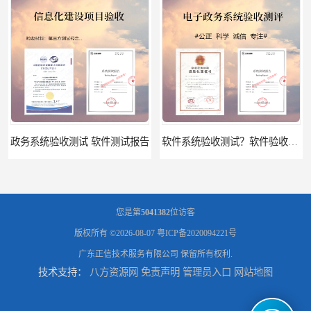
测试 软件测试报告
软件系统验收测试？软件验收测评的标准及政策依据？软件验收测评服务内容？
您是第
5041382
位访客
版权所有 ©2026-08-07
粤ICP备2020094221号
广东正信技术服务有限公司
保留所有权利.
技术支持：
八方资源网
免责声明
管理员入口
网站地图