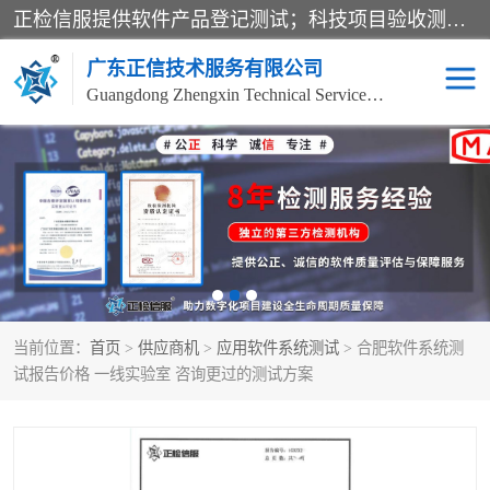
正检信服提供软件产品登记测试；科技项目验收测试；产品确认测试；功能测试；性能测试；安全测试；代码审计测试；漏洞扫描测试；渗透测试；风险评估测试；信息安全等级保护测评；双软认定；实验室建设质量体系建设；软件着作权、软件评测等服务。
广东正信技术服务有限公司
Guangdong Zhengxin Technical Service Co., Ltd
电子政务验收测评
数字信息化验收测评
应用软件系统测试
信息系统漏洞扫描
科技成果鉴定测试
软件产品登记测试
当前位置：
首页
>
供应商机
>
应用软件系统测试
> 合肥软件系统测
信息安全风险评估
系统性能效率测试
试报告价格 一线实验室 咨询更过的测试方案
信息工程项目验收
代码审计渗透测试