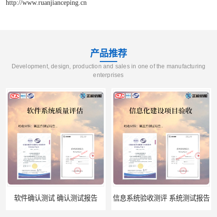
http://www.ruanjianceping.cn
产品推荐
Development, design, production and sales in one of the manufacturing
enterprises
测试报告
信息系统验收测评 系统测试报告