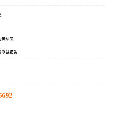
起
市黄埔区
量测试报告
5692