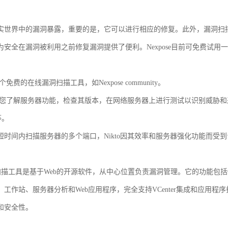
实世界中的漏洞暴露，重要的是，它可以进行相应的修复。此外，漏洞扫描程
为安全在漏洞被利用之前修复漏洞提供了便利。Nexpose目前可免费试用
一个免费的在线漏洞扫描工具，如Nexpose community。
可帮助您了解服务器功能，检查其版本，在网络服务器上进行测试以识别威胁和恶
p等。
短时间内扫描服务器的多个端口，Nikto因其效率和服务器强化功能而受
a漏洞扫描工具是基于Web的开源软件，从中心位置负责漏洞管理。它的功能
、工作站、服务器分析和Web应用程序，完全支持VCenter集成和应用
和安全性。