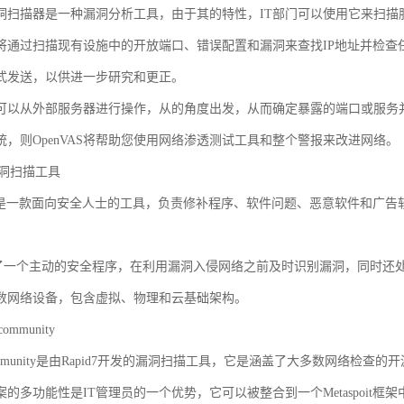
AS漏洞扫描器是一种漏洞分析工具，由于其的特性，IT部门可以使用它来扫
将通过扫描现有设施中的开放端口、错误配置和漏洞来查找IP地址并检查
式发送，以供进一步研究和更正。
AS也可以从外部服务器进行操作，从的角度出发，从而确定暴露的端口或服
统，则OpenVAS将帮助您使用网络渗透测试工具和整个警报来改进网络。
s漏洞扫描工具
sional是一款面向安全人士的工具，负责修补程序、软件问题、恶意软件
s提供了一个主动的安全程序，在利用漏洞入侵网络之前及时识别漏洞，同时还
数网络设备，包含虚拟、物理和云基础架构。
community
e community是由Rapid7开发的漏洞扫描工具，它是涵盖了大多数网络检查
案的多功能性是IT管理员的一个优势，它可以被整合到一个Metaspoit