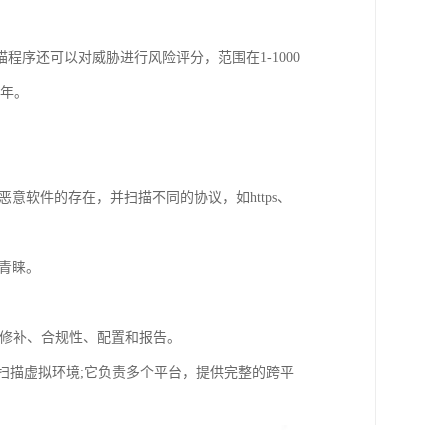
序还可以对威胁进行风险评分，范围在1-1000
一年。
意软件的存在，并扫描不同的协议，如https、
到青睐。
包括修补、合规性、配置和报告。
程序扫描虚拟环境;它负责多个平台，提供完整的跨平