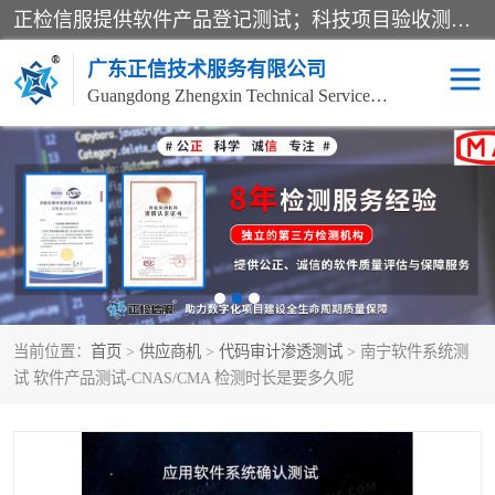
正检信服提供软件产品登记测试；科技项目验收测试；产品确认测试；功能测试；性能测试；安全测试；代码审计测试；漏洞扫描测试；渗透测试；风险评估测试；信息安全等级保护测评；双软认定；实验室建设质量体系建设；软件着作权、软件评测等服务。
广东正信技术服务有限公司
Guangdong Zhengxin Technical Service Co., Ltd
电子政务验收测评
数字信息化验收测评
应用软件系统测试
信息系统漏洞扫描
科技成果鉴定测试
软件产品登记测试
当前位置：
首页
>
供应商机
>
代码审计渗透测试
> 南宁软件系统测
信息安全风险评估
系统性能效率测试
试 软件产品测试-CNAS/CMA 检测时长是要多久呢
信息工程项目验收
代码审计渗透测试