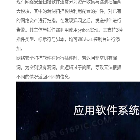
现有网络安全扫描软件通常分为资产收集与漏洞扫描两
大模块，其中的漏洞扫描模块利用配置的插件，对已有
的网络资产进行扫描，在发现漏洞之后，发送邮件进行
告警。其主体与插件都利用使用python实现，其支持2种
插件类型、标示符与脚本，均可通过web控制台进行添
加。
网络安全扫描软件在运行插件时，若返回非空则有漏
洞，为空则没有漏洞，此逻辑过于简陋，导致无法根据
不同的情况返回不同的信息。