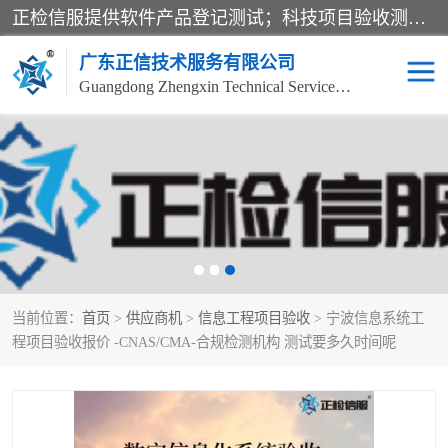
正检信服提供软件产品登记测试；科技项目验收测试；产品确认测试；功能测试；性能测试；安全测试；代码审计测试；漏洞扫描测试；渗透测试；风险评估测试；信息安全等级保护测评；双软认定；实验室建设质量体系建设；软件着作权、软件评测等服务。
广东正信技术服务有限公司
Guangdong Zhengxin Technical Service Co., Ltd
电子政务验收测评
数字信息化验收测评
应用软件系统测试
信息系统漏洞扫描
科技成果鉴定测试
软件产品登记测试
当前位置：
首页
>
供应商机
>
信息工程项目验收
> 宁波信息系统工
信息安全风险评估
系统性能效率测试
程项目验收报价 -CNAS/CMA-合规检测机构 测试要多久时间呢
信息工程项目验收
代码审计渗透测试