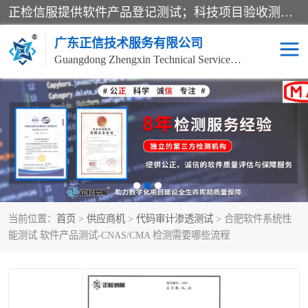
正检信服提供软件产品登记测试；科技项目验收测试；产品确认测试；功能测试；性能测试；安全测试；代码审计测试；漏洞扫描测试；渗透测试；风险评估测试；信息安全等级保护测评；双软认定；实验室建设质量体系建设；软件着作权、软件评测等服务。
广东正信技术服务有限公司
Guangdong Zhengxin Technical Service Co., Ltd
电子政务验收测评
数字信息化验收测评
应用软件系统测试
信息系统漏洞扫描
科技成果鉴定测试
软件产品登记测试
当前位置：
首页
>
供应商机
>
代码审计渗透测试
> 合肥软件系统性
信息安全风险评估
系统性能效率测试
能测试 软件产品测试-CNAS/CMA 检测需要哪些流程
信息工程项目验收
代码审计渗透测试