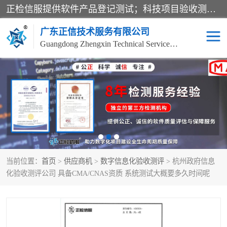
正检信服提供软件产品登记测试；科技项目验收测试；产品确认测试；功能测试；性能测试；安全测试；代码审计测试；漏洞扫描测试；渗透测试；风险评估测试；信息安全等级保护测评；双软认定；实验室建设质量体系建设；软件着作权、软件评测等服务。
广东正信技术服务有限公司
Guangdong Zhengxin Technical Service Co., Ltd
电子政务验收测评
数字信息化验收测评
应用软件系统测试
信息系统漏洞扫描
科技成果鉴定测试
软件产品登记测试
当前位置：
首页
>
供应商机
>
数字信息化验收测评
> 杭州政府信息
信息安全风险评估
系统性能效率测试
化验收测评公司 具备CMA/CNAS资质 系统测试大概要多久时间呢
信息工程项目验收
代码审计渗透测试