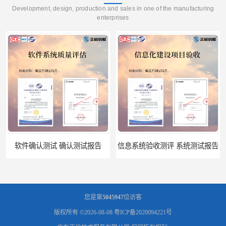
Development, design, production and sales in one of the manufacturing
enterprises
报告
信息系统验收测评 系统测试报告
您是第
5045947
位访客
版权所有 ©2026-08-08
粤ICP备2020094221号