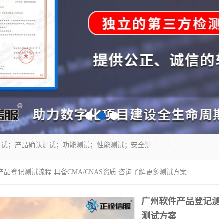
正检信服提供软件产品登记测试；科技项目验收测试；产品确认测试；功能测试；性能测试；安全测试；代码审计测试；漏洞扫描测试；渗透测试；风险评估测试；信息安全等级保护测评；双软认定；实验室建设质量体系建设；软件着作权、软件评测等服务。
产品登记测试流程 具备CMA/CNAS资质 咨询了解更多测试方案
广州软件产品登记测试
测试方案