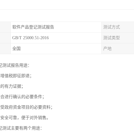
软件产品登记测试报告
测试方式
GB/T 25000.51-2016
测试类型
全国
产地
记测试报告用途：
品增值税即征即退；
证的有力证据；
整合进行确认的必要条件；
接受政府资金项目的必要资料；
品安全可靠，便于对外销售。
记测试主要有两个用途：