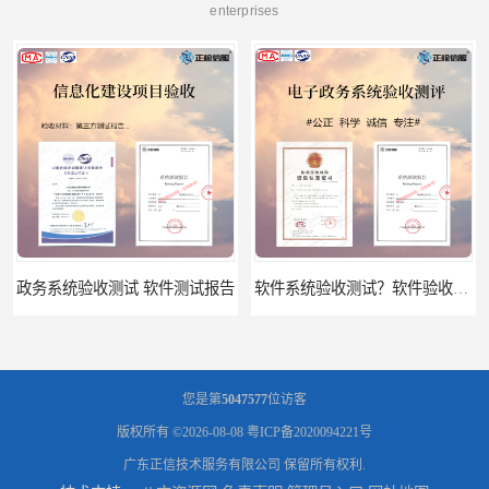
enterprises
告
软件系统验收测试？软件验收测评的标准及政策依据？软件验收测评服务内容？
您是第
5047577
位访客
版权所有 ©2026-08-08
粤ICP备2020094221号
广东正信技术服务有限公司
保留所有权利.