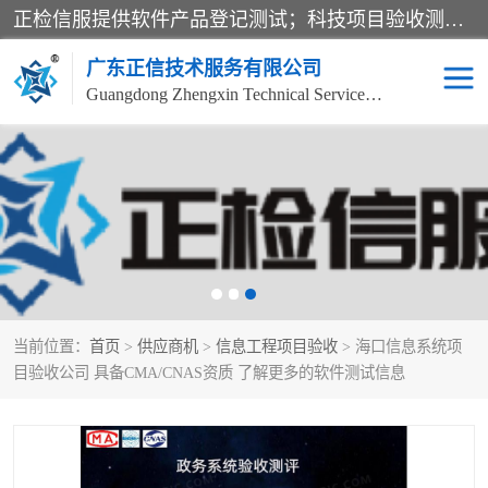
正检信服提供软件产品登记测试；科技项目验收测试；产品确认测试；功能测试；性能测试；安全测试；代码审计测试；漏洞扫描测试；渗透测试；风险评估测试；信息安全等级保护测评；双软认定；实验室建设质量体系建设；软件着作权、软件评测等服务。
广东正信技术服务有限公司
Guangdong Zhengxin Technical Service Co., Ltd
电子政务验收测评
数字信息化验收测评
应用软件系统测试
信息系统漏洞扫描
科技成果鉴定测试
软件产品登记测试
当前位置：
首页
>
供应商机
>
信息工程项目验收
> 海口信息系统项
信息安全风险评估
系统性能效率测试
目验收公司 具备CMA/CNAS资质 了解更多的软件测试信息
信息工程项目验收
代码审计渗透测试