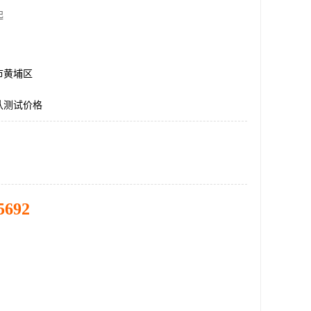
起
市黄埔区
认测试价格
5692