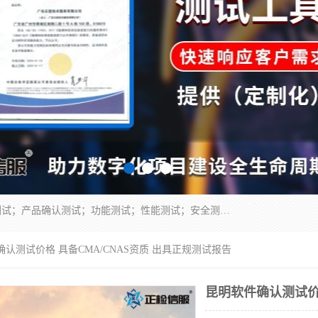
正检信服提供软件产品登记测试；科技项目验收测试；产品确认测试；功能测试；性能测试；安全测试；代码审计测试；漏洞扫描测试；渗透测试；风险评估测试；信息安全等级保护测评；双软认定；实验室建设质量体系建设；软件着作权、软件评测等服务。
确认测试价格 具备CMA/CNAS资质 出具正规测试报告
昆明软件确认测试价格