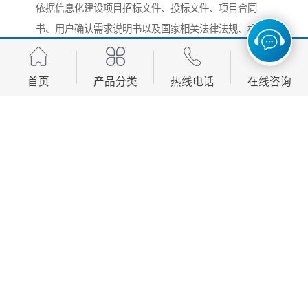
依据信息化建设项目招标文件、投标文件、项目合同
书、用户确认需求说明书以及国家相关法律法规、标准
和行业规范等对信息化建设系统的功能性、易用性、可
靠性、可维护性、效率等特性进行严格的测试，为信息
首页
产品分类
热线电话
在线咨询
化建设系统进行验收提供依据，对测试中发现的缺陷和
不足，提供修改意见，完善项目建设内容。
对未通过信息化测试的项目，在信息化承建单位修改后
再次对系统进行重新测试工作，以验证原来存在的问题
已修改，同时确认所做的修改没有引入新的缺陷和不
足。
文档审核文档审核
对信息化工程建设项目中的相关文档（招标文件、投标
文件、需求说明书、概要设计、详细设计等）进行审
核，并提出修改意见，便于信息系统的使用和后期维护
工作。