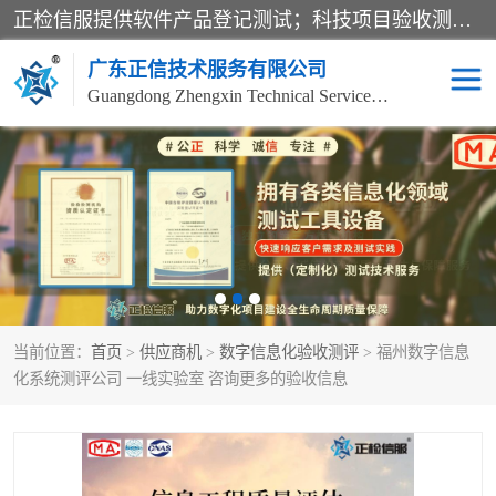
正检信服提供软件产品登记测试；科技项目验收测试；产品确认测试；功能测试；性能测试；安全测试；代码审计测试；漏洞扫描测试；渗透测试；风险评估测试；信息安全等级保护测评；双软认定；实验室建设质量体系建设；软件着作权、软件评测等服务。
广东正信技术服务有限公司
Guangdong Zhengxin Technical Service Co., Ltd
电子政务验收测评
数字信息化验收测评
应用软件系统测试
信息系统漏洞扫描
科技成果鉴定测试
软件产品登记测试
当前位置：
首页
>
供应商机
>
数字信息化验收测评
> 福州数字信息
信息安全风险评估
系统性能效率测试
化系统测评公司 一线实验室 咨询更多的验收信息
信息工程项目验收
代码审计渗透测试