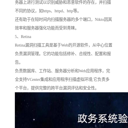
务器上进行测试以识别威胁和恶意软件的存在，并扫描
不同的协议，如https、httpd、http等。
还有助于在短时间内扫描服务器的多个端口，Nikto因其
效率和服务器强化功能而受到青睐。
5、Retina
Retina漏洞扫描工具是基于Web的开源软件，从中心位置
负责漏洞管理。它的功能包括修补、合规性、配置和报
告。
负责数据库、工作站、服务器分析和Web应用程序，完
全支持VCenter集成和应用程序扫描虚拟环境;它负责多
个平台，提供完整的跨平台漏洞评估和安全性。