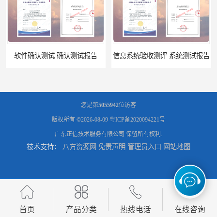
测试报告
信息系统验收测评 系统测试报告
您是第
5055942
位访客
版权所有 ©2026-08-09
粤ICP备2020094221号
广东正信技术服务有限公司
保留所有权利.
技术支持：
八方资源网
免责声明
管理员入口
网站地图
政务系统验收测试 软件测试报告
软件系统验收测试？软件验收测评的标准及政策依据？软件验收测评服务内容？
首页
产品分类
热线电话
在线咨询