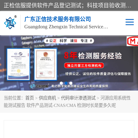
正检信服提供软件产品登记测试；科技项目验收测试；产品确认测试；功能测试；性能测试；安全测试；代码审计测试；漏洞扫描测试；渗透测试；风险评估测试；信息安全等级保护测评；双软认定；实验室建设质量体系建设；软件着作权、软件评测等服务。
广东正信技术服务有限公司
Guangdong Zhengxin Technical Service Co., Ltd
电子政务验收测评
数字信息化验收测评
应用软件系统测试
信息系统漏洞扫描
科技成果鉴定测试
软件产品登记测试
当前位置：
首页
>
供应商机
>
代码审计渗透测试
> 河源应用系统性
信息安全风险评估
系统性能效率测试
能测试报告 软件产品测试-CNAS/CMA 检测时长是要多久呢
信息工程项目验收
代码审计渗透测试