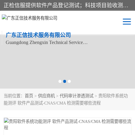
正检信服提供软件产品登记测试；科技项目验收测试；产品确认测试；功能测试；性能测试；安全测试；代码审计测试；漏洞扫描测试；渗透测试；风险评估测试；信息安全等级保护测评；双软认定；实验室建设质量体系建设；软件着作权、软件评测等服务。
广东正信技术服务有限公司
Guangdong Zhengxin Technical Service Co., Ltd
电子政务验收测评
数字信息化验收测评
应用软件系统测试
信息系统漏洞扫描
科技成果鉴定测试
软件产品登记测试
当前位置：
首页
>
供应商机
>
代码审计渗透测试
> 贵阳软件系统功
信息安全风险评估
系统性能效率测试
能测评 软件产品测试-CNAS/CMA 检测需要哪些流程
信息工程项目验收
代码审计渗透测试