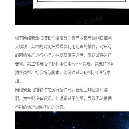
现有网络安全扫描软件通常分为资产收集与漏洞扫描两
大模块，其中的漏洞扫描模块利用配置的插件，对已有
的网络资产进行扫描，在发现漏洞之后，发送邮件进行
告警。其主体与插件都利用使用python实现，其支持2种
插件类型、标示符与脚本，均可通过web控制台进行添
加。
网络安全扫描软件在运行插件时，若返回非空则有漏
洞，为空则没有漏洞，此逻辑过于简陋，导致无法根据
不同的情况返回不同的信息。