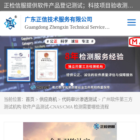
正检信服提供软件产品登记测试；科技项目验收测试；产品确认测试；功能测试；性能测试；安全测试；代码审计测试；漏洞扫描测试；渗透测试；风险评估测试；信息安全等级保护测评；双软认定；实验室建设质量体系建设；软件着作权、软件评测等服务。
广东正信技术服务有限公司
Guangdong Zhengxin Technical Service Co., Ltd
电子政务验收测评
数字信息化验收测评
应用软件系统测试
信息系统漏洞扫描
科技成果鉴定测试
软件产品登记测试
当前位置：
首页
>
供应商机
>
代码审计渗透测试
> 广州软件第三方
信息安全风险评估
系统性能效率测试
测试机构 软件产品测试-CNAS/CMA 检测需要哪些流程
信息工程项目验收
代码审计渗透测试