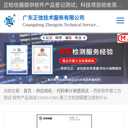
正检信服提供软件产品登记测试；科技项目验收测试；产品确认测试；功能测试；性能测试；安全测试；代码审计测试；漏洞扫描测试；渗透测试；风险评估测试；信息安全等级保护测评；双软认定；实验室建设质量体系建设；软件着作权、软件评测等服务。
广东正信技术服务有限公司
Guangdong Zhengxin Technical Service Co., Ltd
电子政务验收测评
数字信息化验收测评
应用软件系统测试
信息系统漏洞扫描
科技成果鉴定测试
软件产品登记测试
当前位置：
首页
>
供应商机
>
代码审计渗透测试
> 西安软件第三方
信息安全风险评估
系统性能效率测试
测试 软件产品测试-CNAS/CMA 第三方检测需要注意些什么
信息工程项目验收
代码审计渗透测试