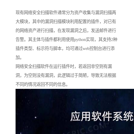
现有网络安全扫描软件通常分为资产收集与漏洞扫描两
大模块，其中的漏洞扫描模块利用配置的插件，对已有
的网络资产进行扫描，在发现漏洞之后，发送邮件进行
告警。其主体与插件都利用使用python实现，其支持2种
插件类型、标示符与脚本，均可通过web控制台进行添
加。
网络安全扫描软件在运行插件时，若返回非空则有漏
洞，为空则没有漏洞，此逻辑过于简陋，导致无法根据
不同的情况返回不同的信息。