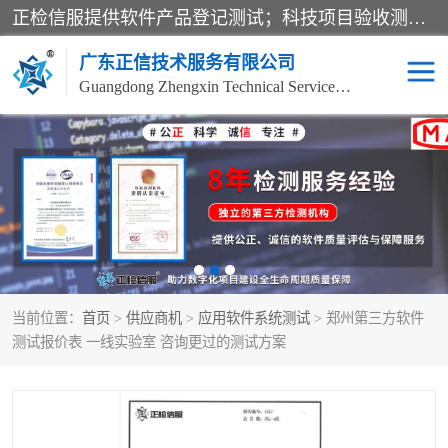
正检信服提供软件产品登记测试；科技项目验收测试；产品确认测试；功能测试；性能测试；安全测试；代码审计测试；漏洞扫描测试；渗透测试；风险评估测试；信息安全等级保护测评；双软认定；实验室建设质量体系建设；软件着作权、软件评测等服务。
广东正信技术服务有限公司
Guangdong Zhengxin Technical Service Co., Ltd
电子政务验收测评
数字信息化验收测评
应用软件系统测试
信息系统漏洞扫描
科技成果鉴定测试
软件产品登记测试
当前位置：
首页
>
供应商机
>
应用软件系统测试
> 郑州第三方软件
信息安全风险评估
系统性能效率测试
测试报价表 一线实验室 咨询更过的测试方案
信息工程项目验收
代码审计渗透测试