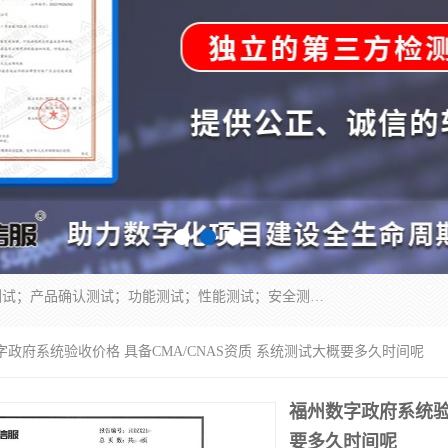
正检信服提供软件产品登记测试；科技项目验收测试；产品确认测试；功能测试；性能测试；安全测试；代码审计测试；漏洞扫描测试；渗透测试；风险评估测试；信息安全等级保护测评；双软认定；实验室建设质量体系建设；软件着作权、软件评测等服务。
字政府系统验收价格 具备CMA/CNAS资质 系统测试大概要多久时间呢
福州数字政府系统验收
要多久时间呢