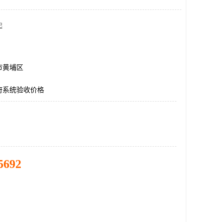
起
市黄埔区
府系统验收价格
5692