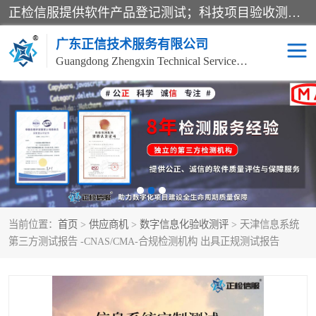
正检信服提供软件产品登记测试；科技项目验收测试；产品确认测试；功能测试；性能测试；安全测试；代码审计测试；漏洞扫描测试；渗透测试；风险评估测试；信息安全等级保护测评；双软认定；实验室建设质量体系建设；软件着作权、软件评测等服务。
广东正信技术服务有限公司
Guangdong Zhengxin Technical Service Co., Ltd
电子政务验收测评
数字信息化验收测评
应用软件系统测试
信息系统漏洞扫描
科技成果鉴定测试
软件产品登记测试
当前位置：
首页
>
供应商机
>
数字信息化验收测评
> 天津信息系统
信息安全风险评估
系统性能效率测试
第三方测试报告 -CNAS/CMA-合规检测机构 出具正规测试报告
信息工程项目验收
代码审计渗透测试