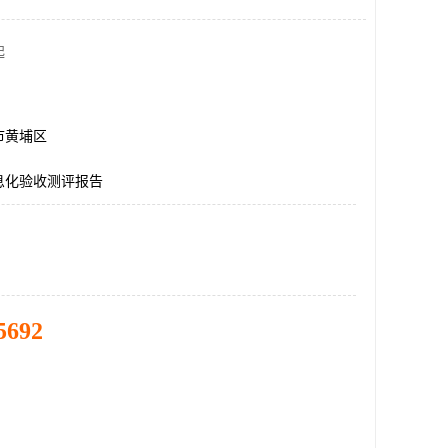
起
市黄埔区
息化验收测评报告
5692