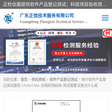
正检信服提供软件产品登记测试；科技项目验收测试；产品确认测试；功能测试；性能测试；安全测试；代码审计测试；漏洞扫描测试；渗透测试；风险评估测试；信息安全等级保护测评；双软认定；实验室建设质量体系建设；软件着作权、软件评测等服务。
广东正信技术服务有限公司
Guangdong Zhengxin Technical Service Co., Ltd
电子政务验收测评
数字信息化验收测评
应用软件系统测试
信息系统漏洞扫描
科技成果鉴定测试
软件产品登记测试
当前位置：
首页
>
供应商机
>
软件产品登记测试
> 南宁软件产品登
信息安全风险评估
系统性能效率测试
记测试报告 CNAS/CMA-合规检测机构 测试需要注意点什么呢
信息工程项目验收
代码审计渗透测试