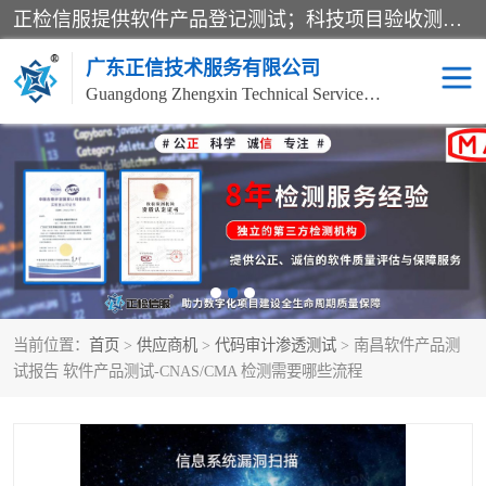
正检信服提供软件产品登记测试；科技项目验收测试；产品确认测试；功能测试；性能测试；安全测试；代码审计测试；漏洞扫描测试；渗透测试；风险评估测试；信息安全等级保护测评；双软认定；实验室建设质量体系建设；软件着作权、软件评测等服务。
广东正信技术服务有限公司
Guangdong Zhengxin Technical Service Co., Ltd
电子政务验收测评
数字信息化验收测评
应用软件系统测试
信息系统漏洞扫描
科技成果鉴定测试
软件产品登记测试
当前位置：
首页
>
供应商机
>
代码审计渗透测试
> 南昌软件产品测
信息安全风险评估
系统性能效率测试
试报告 软件产品测试-CNAS/CMA 检测需要哪些流程
信息工程项目验收
代码审计渗透测试