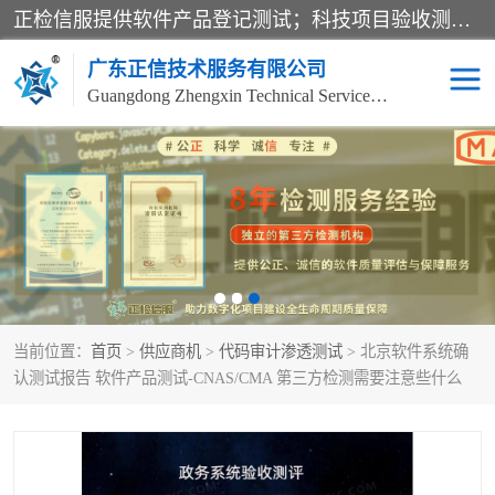
正检信服提供软件产品登记测试；科技项目验收测试；产品确认测试；功能测试；性能测试；安全测试；代码审计测试；漏洞扫描测试；渗透测试；风险评估测试；信息安全等级保护测评；双软认定；实验室建设质量体系建设；软件着作权、软件评测等服务。
广东正信技术服务有限公司
Guangdong Zhengxin Technical Service Co., Ltd
电子政务验收测评
数字信息化验收测评
应用软件系统测试
信息系统漏洞扫描
科技成果鉴定测试
软件产品登记测试
当前位置：
首页
>
供应商机
>
代码审计渗透测试
> 北京软件系统确
信息安全风险评估
系统性能效率测试
认测试报告 软件产品测试-CNAS/CMA 第三方检测需要注意些什么
信息工程项目验收
代码审计渗透测试