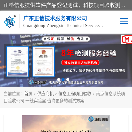
正检信服提供软件产品登记测试；科技项目验收测试；产品确认测试；功能测试；性能测试；安全测试；代码审计测试；漏洞扫描测试；渗透测试；风险评估测试；信息安全等级保护测评；双软认定；实验室建设质量体系建设；软件着作权、软件评测等服务。
广东正信技术服务有限公司
Guangdong Zhengxin Technical Service Co., Ltd
电子政务验收测评
数字信息化验收测评
应用软件系统测试
信息系统漏洞扫描
科技成果鉴定测试
软件产品登记测试
当前位置：
首页
>
供应商机
>
信息工程项目验收
> 南京信息系统项
信息安全风险评估
系统性能效率测试
目验收公司 一线实验室 咨询更多的测试方案
信息工程项目验收
代码审计渗透测试