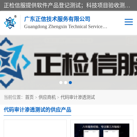
正检信服提供软件产品登记测试；科技项目验收测试；产品确认测试；功能测试；性能测试；安全测试；代码审计测试；漏洞扫描测试；渗透测试；风险评估测试；信息安全等级保护测评；双软认定；实验室建设质量体系建设；软件着作权、软件评测等服务。
广东正信技术服务有限公司
Guangdong Zhengxin Technical Service Co., Ltd
电子政务验收测评
数字信息化验收测评
应用软件系统测试
信息系统漏洞扫描
科技成果鉴定测试
软件产品登记测试
当前位置：
首页
>
供应商机
>
代码审计渗透测试
信息安全风险评估
系统性能效率测试
代码审计渗透测试的供应产品
信息工程项目验收
代码审计渗透测试