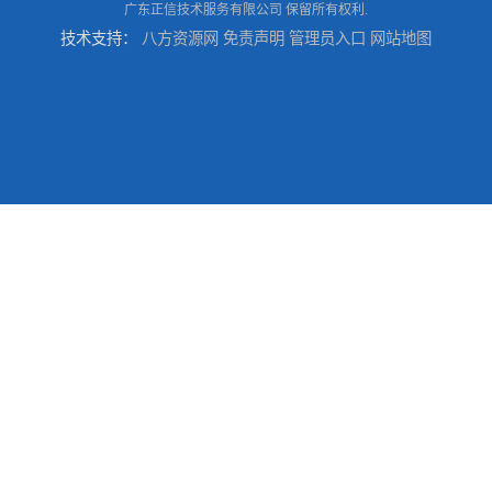
广东正信技术服务有限公司
保留所有权利.
技术支持：
八方资源网
免责声明
管理员入口
网站地图
软件确认测试 确认测试报告
信息系统验收测评 系统测试报告